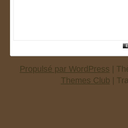
Propulsé par WordPress
| T
Themes Club
| Tr