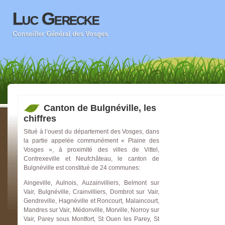
Luc Gerecke
Conseiller Général des Vosges
Canton de Bulgnéville, les
chiffres
Situé à l’ouest du département des Vosges, dans
la partie appelée communément « Plaine des
Vosges », à proximité des villes de Vittel,
Contrexeville et Neufchâteau, le canton de
Bulgnéville est constitué de 24 communes:
Aingeville, Aulnois, Auzainvilliers, Belmont sur
Vair, Bulgnéville, Crainvilliers, Dombrot sur Vair,
Gendreville, Hagnéville et Roncourt, Malaincourt,
Mandres sur Vair, Médonville, Morville, Norroy sur
Vair, Parey sous Montfort, St Ouen les Parey, St