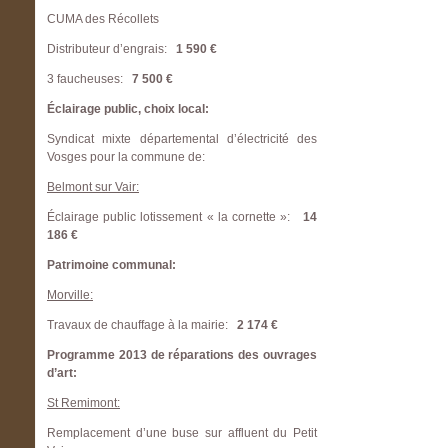
CUMA des Récollets
Distributeur d’engrais:
1 590 €
3 faucheuses:
7 500 €
Éclairage public, choix local:
Syndicat mixte départemental d’électricité des
Vosges pour la commune de:
Belmont sur Vair:
Éclairage public lotissement « la cornette »:
14
186 €
Patrimoine communal:
Morville:
Travaux de chauffage à la mairie:
2 174 €
Programme 2013 de réparations des ouvrages
d’art:
St Remimont:
Remplacement d’une buse sur affluent du Petit