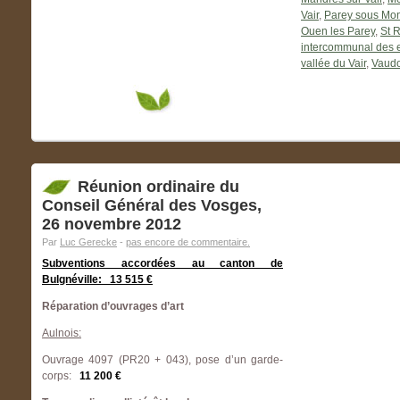
Vair
,
Parey sous Mon
Ouen les Parey
,
St 
intercommunal des e
vallée du Vair
,
Vaudo
Réunion ordinaire du
Conseil Général des Vosges,
26 novembre 2012
Par
Luc Gerecke
-
pas encore de commentaire.
Subventions accordées au canton de
Bulgnéville: 13 515 €
Réparation d’ouvrages d’art
Aulnois:
Ouvrage 4097 (PR20 + 043), pose d’un garde-
corps:
11 200 €