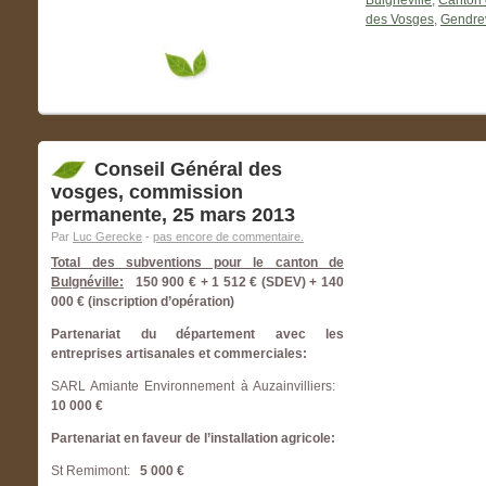
Bulgnéville
,
Canton 
des Vosges
,
Gendrev
Conseil Général des
vosges, commission
permanente, 25 mars 2013
Par
Luc Gerecke
-
pas encore de commentaire.
Total des subventions pour le canton de
Bulgnéville:
150 900 € + 1 512 € (SDEV) + 140
000 € (inscription d’opération)
Partenariat du département avec les
entreprises artisanales et commerciales:
SARL Amiante Environnement à Auzainvilliers:
10 000 €
Partenariat en faveur de l’installation agricole:
St Remimont:
5 000 €