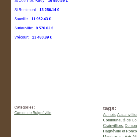
St Ouen les Parey:
16 950.69 €
St Remimont:
13 256.14 €
Sauville:
11 962.43 €
Suriauville:
8 576.62 €
Vrécourt:
13 480.89 €
Categories:
tags:
Canton de Bulgnéville
Aulnois
,
Auzainvillie
Communauté de Com
Crainvilliers
,
Dombrot
Hagnéville et Ronco
Mandres sur Vair
,
Mé