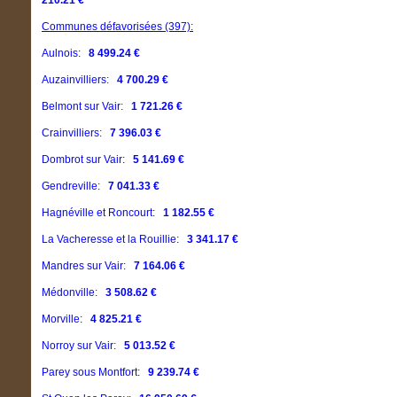
210.21 €
Communes défavorisées (397):
Aulnois:
8 499.24 €
Auzainvilliers:
4 700.29 €
Belmont sur Vair:
1 721.26 €
Crainvilliers:
7 396.03 €
Dombrot sur Vair:
5 141.69 €
Gendreville:
7 041.33 €
Hagnéville et Roncourt:
1 182.55 €
La Vacheresse et la Rouillie:
3 341.17 €
Mandres sur Vair:
7 164.06 €
Médonville:
3 508.62 €
Morville:
4 825.21 €
Norroy sur Vair:
5 013.52 €
Parey sous Montfort:
9 239.74 €