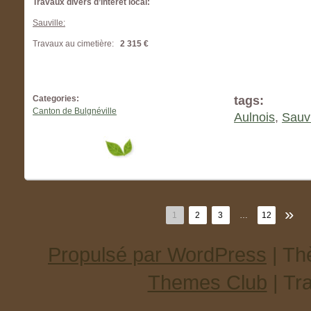
Travaux divers d’intérêt local:
Sauville:
Travaux au cimetière:
2 315 €
Categories:
tags:
Canton de Bulgnéville
Aulnois
,
Sauvi
»
1
2
3
…
12
Propulsé par WordPress
| T
Themes Club
| Tr