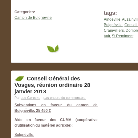
Categories:
tags:
Canton de Bulgnéville
Aingeville
,
Auzainvil
Bulgnéville
,
Conseil
Crainvilliers
,
Dombrot
Vair
,
St Remimont
Conseil Général des
Vosges, réunion ordinaire 28
janvier 2013
Par
Luc Gerecke
-
pas encore de commentaire.
Subventions en faveur du canton de
Bulgnéville: 25 450 €
Aide en faveur des CUMA (coopérative
d’utilisation du matériel agricole):
Bulgnéville: