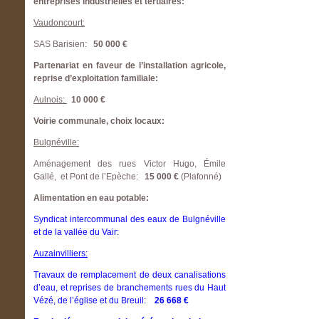
entreprises industrielles et tertiaires:
Vaudoncourt:
SAS Barisien:
50 000 €
Partenariat en faveur de l’installation agricole,
reprise d’exploitation familiale:
Aulnois:
10 000 €
Voirie communale, choix locaux:
Bulgnéville:
Aménagement des rues Victor Hugo, Émile
Gallé, et Pont de l’Epèche:
15 000 €
(Plafonné)
Alimentation en eau potable:
Syndicat intercommunal des eaux de Bulgnéville
et de la vallée du Vair:
Auzainvilliers:
Travaux de remplacement de deux canalisations
d’eau, et reprises de branchements rues du Haut
Vézé, de l’église et du Breuil:
26 668 €