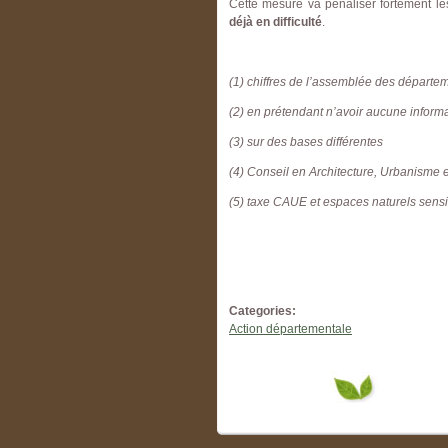
Cette mesure va pénaliser fortement le
déjà en difficulté
.
(1) chiffres de l’assemblée des départe
(2) en prétendant n’avoir aucune informa
(3) sur des bases différentes
(4) Conseil en Architecture, Urbanisme
(5) taxe CAUE et espaces naturels sens
Categories:
Action départementale