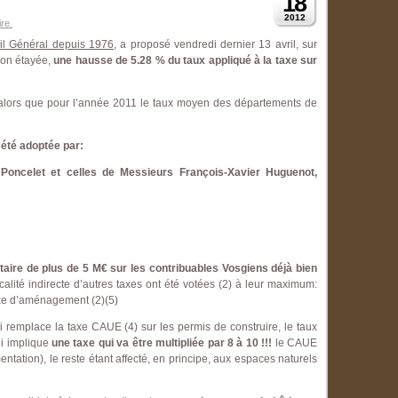
18
2012
re.
il Général depuis 1976
, a proposé vendredi dernier 13 avril, sur
 non étayée,
une hausse de 5.28 % du taux appliqué à la taxe sur
lors que pour l’année 2011 le taux moyen des départements de
 été adoptée par:
 Poncelet et celles de Messieurs François-Xavier Huguenot,
taire de plus de 5 M€ sur les contribuables Vosgiens déjà bien
calité indirecte d’autres taxes ont été votées (2) à leur maximum:
taxe d’aménagement (2)(5)
remplace la taxe CAUE (4) sur les permis de construire, le taux
ui implique
une taxe qui va être multipliée par 8 à 10 !!!
le CAUE
tation), le reste étant affecté, en principe, aux espaces naturels