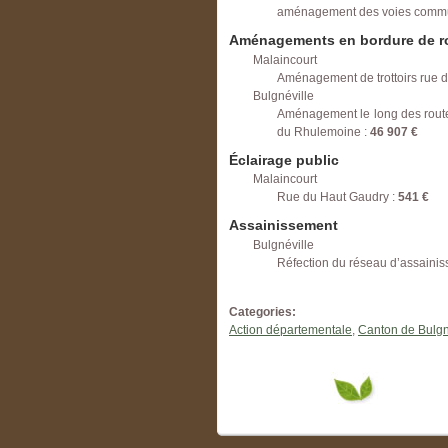
aménagement des voies commun
Aménagements en bordure de r
Malaincourt
Aménagement de trottoirs rue 
Bulgnéville
Aménagement le long des routes 
du Rhulemoine :
46 907 €
Éclairage public
Malaincourt
Rue du Haut Gaudry :
541 €
Assainissement
Bulgnéville
Réfection du réseau d’assainis
Categories:
Action départementale
,
Canton de Bulgn