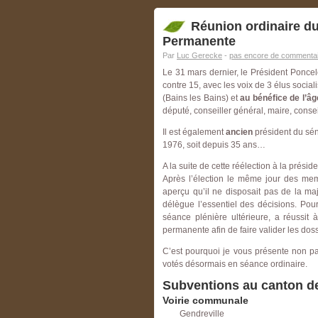
Réunion ordinaire d
Permanente
Par
Luc Gerecke
-
pas encore de commentai
Le 31 mars dernier, le Président Poncel
contre 15, avec les voix de 3 élus social
(Bains les Bains) et
au bénéfice de l’âg
député, conseiller général, maire, conse
Il est également
ancien
président du sén
1976, soit depuis 35 ans…
A la suite de cette réélection à la présid
Après l’élection le même jour des me
aperçu qu’il ne disposait pas de la ma
délègue l’essentiel des décisions. Pou
séance plénière ultérieure, a réussit 
permanente afin de faire valider les dos
C’est pourquoi je vous présente non p
votés désormais en séance ordinaire.
Subventions au canton de 
Voirie communale
Gendreville