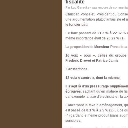
fiscalité
Par
Luc Gerecke
-
pas encore de commentai
Christian Poncelet,
Président du Conse
une argumentation plutôt fantaisiste et
le foncier bâti.
Ce taux passant de
21.2 % à 22.32 %
a
même importance était de
20.27 %
(1)
La proposition de Monsieur Poncelet a
16 voix « pour », celles du groupe
Frédéric Drevet et Patrice Jamis
3 abstentions
12 voix « contre », dont la mienne
Il s’agit là d’un pressurage supplémen
éprouvés
, sachant qu’en matière de fis
par exemple la taxe d’électricité et la 
Concernant la taxe d’aménagement, qui 
est passé de
0.3 % à 2.5 %
(2)(3), ce q
(4) gardant le même produit (sans augmen
sensibles.