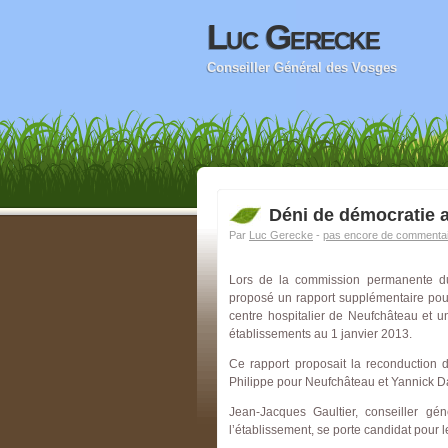
Luc Gerecke
Conseiller Général des Vosges
Déni de démocratie 
Par
Luc Gerecke
-
pas encore de commentai
Lors de la commission permanente d
proposé un rapport supplémentaire pour
centre hospitalier de Neufchâteau et un
établissements au 1 janvier 2013.
Ce rapport proposait la reconduction 
Philippe pour Neufchâteau et Yannick Dar
Jean-Jacques Gaultier, conseiller gé
l’établissement, se porte candidat pour le