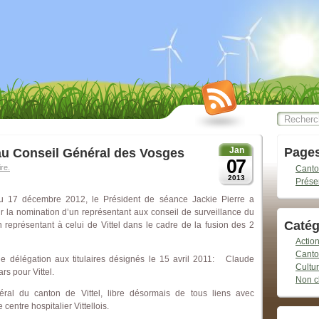
Jan
Page
au Conseil Général des Vosges
07
re.
Canton
2013
Prése
u 17 décembre 2012, le Président de séance Jackie Pierre a
 la nomination d’un représentant aux conseil de surveillance du
Catég
 représentant à celui de Vittel dans le cadre de la fusion des 2
Actio
Canto
de délégation aux titulaires désignés le 15 avril 2011: Claude
Cultu
s pour Vittel.
Non c
néral du canton de Vittel, libre désormais de tous liens avec
 centre hospitalier Vittellois.