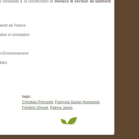
s candidats à la construction et
menace le secteur du bâtiment
ments de France
tion ni simulation
 et Environnement
ibles
tags:
Christian Poncelet
,
François-Xavier Huguenot
,
Frédéric Drevet
,
Patrice Jamis