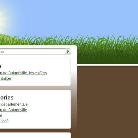
s
 de Bulgnéville, les chiffres
ntation
ories
n départementale
n de Bulgnéville
re
lassé