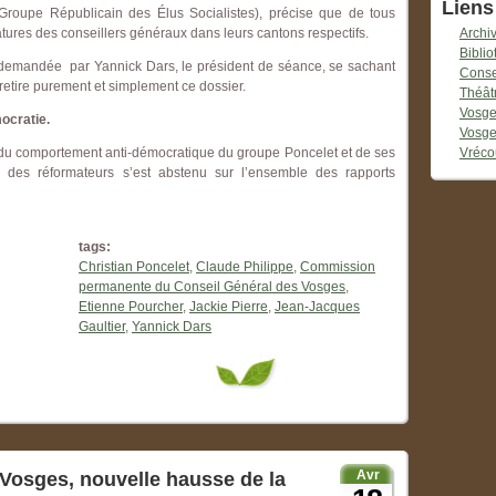
Liens
oupe Républicain des Élus Socialistes), précise que de tous
Archi
ures des conseillers généraux dans leurs cantons respectifs.
Bibli
e demandée par Yannick Dars, le président de séance, se sachant
Conse
etire purement et simplement ce dossier.
Théât
Vosge
mocratie.
Vosge
Vréco
 vu du comportement anti-démocratique du groupe Poncelet et de ses
pe des réformateurs s’est abstenu sur l’ensemble des rapports
tags:
Christian Poncelet
,
Claude Philippe
,
Commission
permanente du Conseil Général des Vosges
,
Etienne Pourcher
,
Jackie Pierre
,
Jean-Jacques
Gaultier
,
Yannick Dars
Avr
Vosges, nouvelle hausse de la