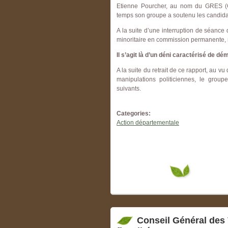
Etienne Pourcher, au nom du GRES (Gr
temps son groupe a soutenu les candidat
A la suite d’une interruption de séanc
minoritaire en commission permanente, r
Il s’agit là d’un déni caractérisé de dé
A la suite du retrait de ce rapport, au
manipulations politiciennes, le grou
suivants.
Categories:
Action départementale
Conseil Général des 