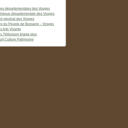
ves départementales des Vosges
othèque départementale des Vosges
il général des Vosges
re du Peuple de Bussang – Vosges
s Arts Vivants
s Télévision Image plus
urt Culture Patrimoine