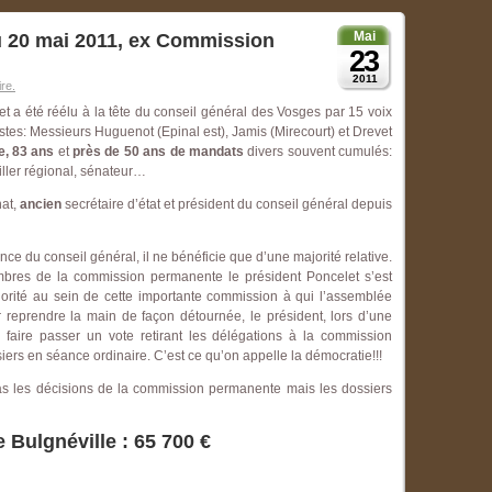
Mai
u 20 mai 2011, ex Commission
23
2011
re.
et a été réélu à la tête du conseil général des Vosges par 15 voix
istes: Messieurs Huguenot (Epinal est), Jamis (Mirecourt) et Drevet
e, 83 ans
et
près de 50 ans de mandats
divers souvent cumulés:
iller régional, sénateur…
at,
ancien
secrétaire d’état et président du conseil général depuis
ence du conseil général, il ne bénéficie que d’une majorité relative.
mbres de la commission permanente le président Poncelet s’est
jorité au sein de cette importante commission à qui l’assemblée
r reprendre la main de façon détournée, le président, lors d’une
à faire passer un vote retirant les délégations à la commission
siers en séance ordinaire. C’est ce qu’on appelle la démocratie!!!
as les décisions de la commission permanente mais les dossiers
Bulgnéville : 65 700 €