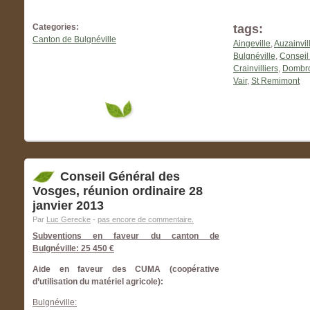
Categories:
tags:
Canton de Bulgnéville
Aingeville
,
Auzainvil
Bulgnéville
,
Conseil
Crainvilliers
,
Dombrot
Vair
,
St Remimont
Conseil Général des
Vosges, réunion ordinaire 28
janvier 2013
Par
Luc Gerecke
-
pas encore de commentaire.
Subventions en faveur du canton de
Bulgnéville: 25 450 €
Aide en faveur des CUMA (coopérative
d’utilisation du matériel agricole):
Bulgnéville: