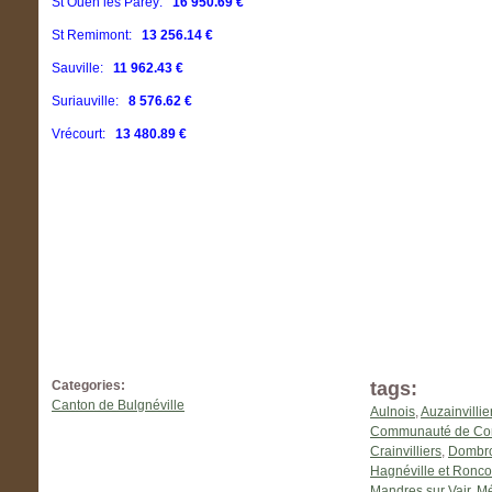
St Ouen les Parey:
16 950.69 €
St Remimont:
13 256.14 €
Sauville:
11 962.43 €
Suriauville:
8 576.62 €
Vrécourt:
13 480.89 €
Categories:
tags:
Canton de Bulgnéville
Aulnois
,
Auzainvillie
Communauté de Com
Crainvilliers
,
Dombrot
Hagnéville et Ronco
Mandres sur Vair
,
Mé