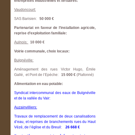
entreprises industrielles et tertiaires:
Vaudoncourt:
SAS Barisien:
50 000 €
Partenariat en faveur de l’installation agricole,
reprise d’exploitation familiale:
Aulnois:
10 000 €
Voirie communale, choix locaux:
Bulgnéville:
Aménagement des rues Victor Hugo, Émile
Gallé, et Pont de l’Epèche:
15 000 €
(Plafonné)
Alimentation en eau potable:
Syndicat intercommunal des eaux de Bulgnéville
et de la vallée du Vair:
Auzainvilliers:
Travaux de remplacement de deux canalisations
d’eau, et reprises de branchements rues du Haut
Vézé, de l’église et du Breuil:
26 668 €