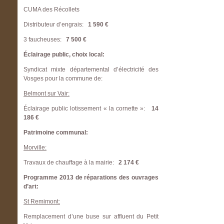
CUMA des Récollets
Distributeur d’engrais:
1 590 €
3 faucheuses:
7 500 €
Éclairage public, choix local:
Syndicat mixte départemental d’électricité des
Vosges pour la commune de:
Belmont sur Vair:
Éclairage public lotissement « la cornette »:
14
186 €
Patrimoine communal:
Morville:
Travaux de chauffage à la mairie:
2 174 €
Programme 2013 de réparations des ouvrages
d’art:
St Remimont:
Remplacement d’une buse sur affluent du Petit