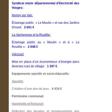
Syndicat mixte départemental d’électricité des
Vosges:
Norroy sur Vair:
Éclairage public « Le Moulin » et rue des Jardins
Drouot:
2 601 €
La Vacheresse et la Rouillie:
Éclairage public au « Moulin » et à « La
Rouillie »:
2 048 €
Vrécourt:
Mise en place d’un économiseur d’énergie dans
diverses rues du village:
1 397 €
Equipements sportifs et socio-éducatifs:
Sauville:
Création d’une aire de jeux:
4 434 €
Patrimoine communal:
Hagnéville et Roncourt:
Réfection des façades et remplacements des