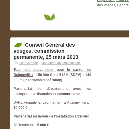
Bulgnéville
,
Canton 
des Vosges
,
Gendrev
Conseil Général des
vosges, commission
permanente, 25 mars 2013
Par
Luc Gerecke
-
pas encore de commentaire.
Total des subventions pour le canton de
Bulgnéville:
150 900 € + 1 512 € (SDEV) + 140
000 € (inscription d’opération)
Partenariat du département avec les
entreprises artisanales et commerciales:
SARL Amiante Environnement à Auzainvilliers:
10 000 €
Partenariat en faveur de l’installation agricole:
St Remimont:
5 000 €