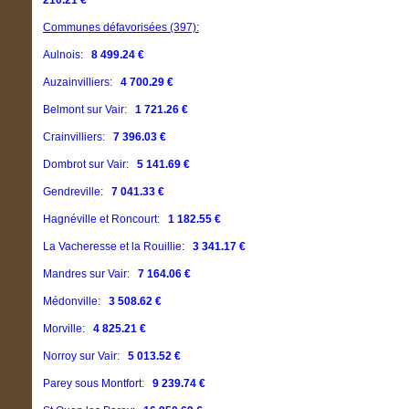
210.21 €
Communes défavorisées (397):
Aulnois:
8 499.24 €
Auzainvilliers:
4 700.29 €
Belmont sur Vair:
1 721.26 €
Crainvilliers:
7 396.03 €
Dombrot sur Vair:
5 141.69 €
Gendreville:
7 041.33 €
Hagnéville et Roncourt:
1 182.55 €
La Vacheresse et la Rouillie:
3 341.17 €
Mandres sur Vair:
7 164.06 €
Médonville:
3 508.62 €
Morville:
4 825.21 €
Norroy sur Vair:
5 013.52 €
Parey sous Montfort:
9 239.74 €