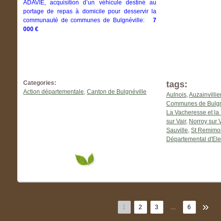
ADAVIE, acquisition d’un véhicule destiné au
portage de repas à domicile pour desservir la
communauté de communes de Bulgnéville:
7
000 €
Categories:
tags:
Action départementale
,
Canton de Bulgnéville
Aulnois
,
Auzainvillie
Communes de Bulgn
La Vacheresse et la 
sur Vair
,
Norroy sur V
Sauville
,
St Remimo
Départemental d'Ele
»
1
2
3
…
6