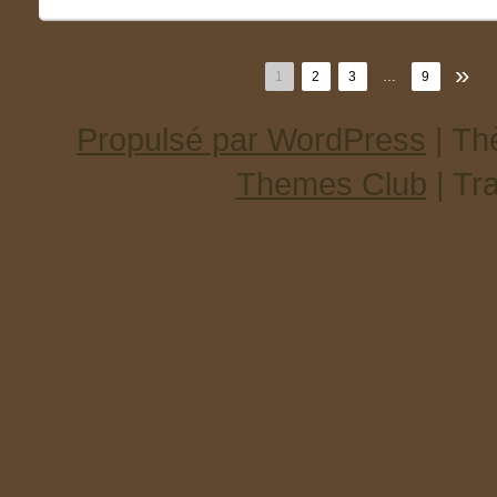
»
1
2
3
…
9
Propulsé par WordPress
| T
Themes Club
| Tr