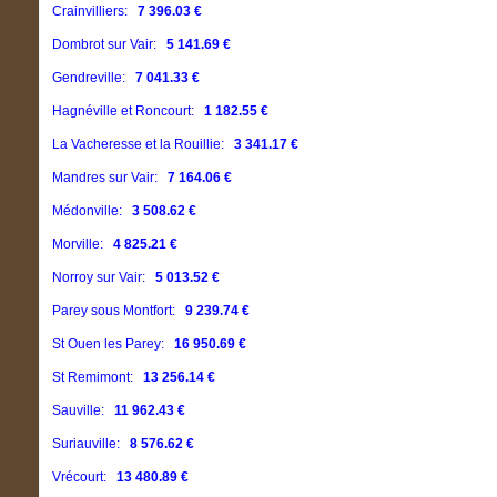
Crainvilliers:
7 396.03 €
Dombrot sur Vair:
5 141.69 €
Gendreville:
7 041.33 €
Hagnéville et Roncourt:
1 182.55 €
La Vacheresse et la Rouillie:
3 341.17 €
Mandres sur Vair:
7 164.06 €
Médonville:
3 508.62 €
Morville:
4 825.21 €
Norroy sur Vair:
5 013.52 €
Parey sous Montfort:
9 239.74 €
St Ouen les Parey:
16 950.69 €
St Remimont:
13 256.14 €
Sauville:
11 962.43 €
Suriauville:
8 576.62 €
Vrécourt:
13 480.89 €