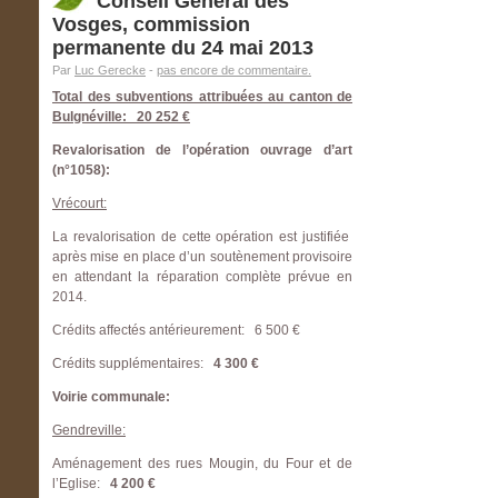
Conseil Général des
Vosges, commission
permanente du 24 mai 2013
Par
Luc Gerecke
-
pas encore de commentaire.
Total des subventions attribuées au canton de
Bulgnéville: 20 252 €
Revalorisation de l’opération ouvrage d’art
(n°1058):
Vrécourt:
La revalorisation de cette opération est justifiée
après mise en place d’un soutènement provisoire
en attendant la réparation complète prévue en
2014.
Crédits affectés antérieurement: 6 500 €
Crédits supplémentaires:
4 300 €
Voirie communale:
Gendreville:
Aménagement des rues Mougin, du Four et de
l’Eglise:
4 200 €