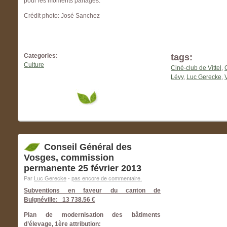
pour les moments partagés.
Crédit photo: José Sanchez
Categories:
tags:
Culture
Ciné-club de Vittel
,
Lévy
,
Luc Gerecke
,
V
Conseil Général des
Vosges, commission
permanente 25 février 2013
Par
Luc Gerecke
-
pas encore de commentaire.
Subventions en faveur du canton de
Bulgnéville: 13 738.56 €
Plan de modernisation des bâtiments
d’élevage, 1ère attribution: