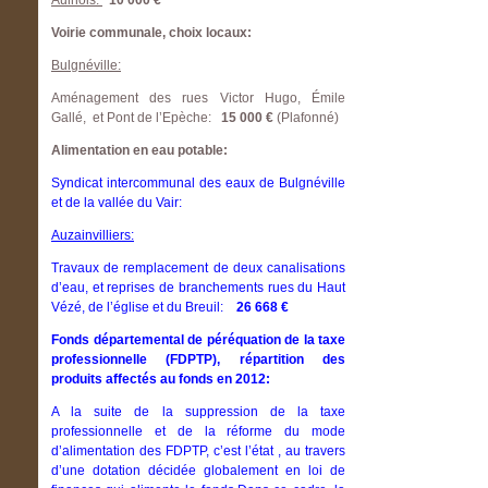
Aulnois:
10 000 €
Voirie communale, choix locaux:
Bulgnéville:
Aménagement des rues Victor Hugo, Émile
Gallé, et Pont de l’Epèche:
15 000 €
(Plafonné)
Alimentation en eau potable:
Syndicat intercommunal des eaux de Bulgnéville
et de la vallée du Vair:
Auzainvilliers:
Travaux de remplacement de deux canalisations
d’eau, et reprises de branchements rues du Haut
Vézé, de l’église et du Breuil:
26 668 €
Fonds départemental de péréquation de la taxe
professionnelle (FDPTP), répartition des
produits affectés au fonds en 2012:
A la suite de la suppression de la taxe
professionnelle et de la réforme du mode
d’alimentation des FDPTP, c’est l’état , au travers
d’une dotation décidée globalement en loi de