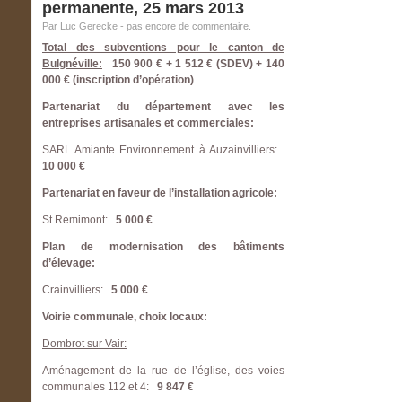
permanente, 25 mars 2013
Par
Luc Gerecke
-
pas encore de commentaire.
Total des subventions pour le canton de
Bulgnéville:
150 900 € + 1 512 € (SDEV) + 140
000 € (inscription d’opération)
Partenariat du département avec les
entreprises artisanales et commerciales:
SARL Amiante Environnement à Auzainvilliers:
10 000 €
Partenariat en faveur de l’installation agricole:
St Remimont:
5 000 €
Plan de modernisation des bâtiments
d’élevage:
Crainvilliers:
5 000 €
Voirie communale, choix locaux:
Dombrot sur Vair:
Aménagement de la rue de l’église, des voies
communales 112 et 4:
9 847 €