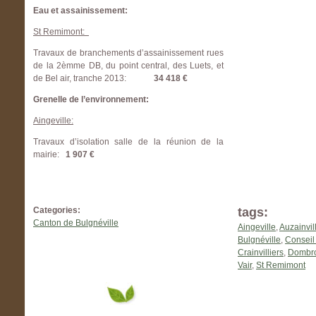
Eau et assainissement:
St Remimont:
Travaux de branchements d’assainissement rues
de la 2èmme DB, du point central, des Luets, et
de Bel air, tranche 2013:
34 418 €
Grenelle de l’environnement:
Aingeville:
Travaux d’isolation salle de la réunion de la
mairie:
1 907 €
Categories:
tags:
Canton de Bulgnéville
Aingeville
,
Auzainvil
Bulgnéville
,
Conseil
Crainvilliers
,
Dombrot
Vair
,
St Remimont