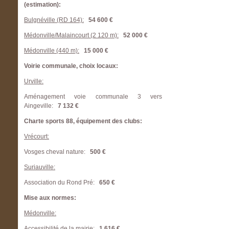
(estimation):
Bulgnéville (RD 164):
54 600 €
Médonville/Malaincourt (2 120 m):
52 000 €
Médonville (440 m):
15 000 €
Voirie communale, choix locaux:
Urville:
Aménagement voie communale 3 vers
Aingeville:
7 132 €
Charte sports 88, équipement des clubs:
Vrécourt:
Vosges cheval nature:
500 €
Suriauville:
Association du Rond Pré:
650 €
Mise aux normes:
Médonville:
Accessibilité de la mairie:
1 616 €