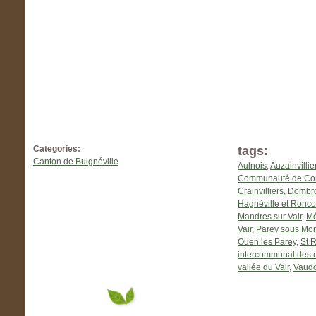
Categories:
tags:
Canton de Bulgnéville
Aulnois
,
Auzainvillie
Communauté de Com
Crainvilliers
,
Dombrot
Hagnéville et Ronco
Mandres sur Vair
,
Mé
Vair
,
Parey sous Mon
Ouen les Parey
,
St 
intercommunal des e
vallée du Vair
,
Vaudo