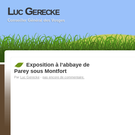
Luc Gerecke
Conseiller Général des Vosges
Exposition à l’abbaye de
Parey sous Montfort
Par
Luc Gerecke
-
pas encore de commentaire.