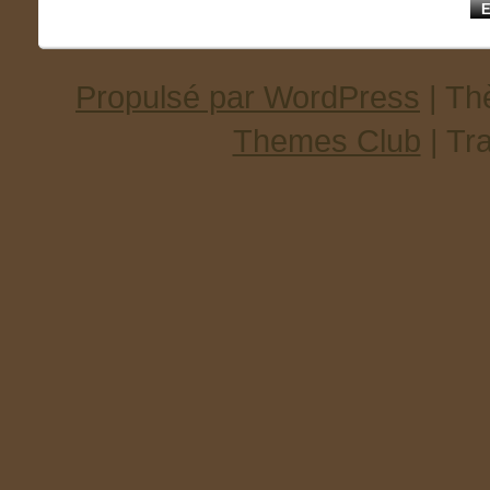
Propulsé par WordPress
| T
Themes Club
| Tr