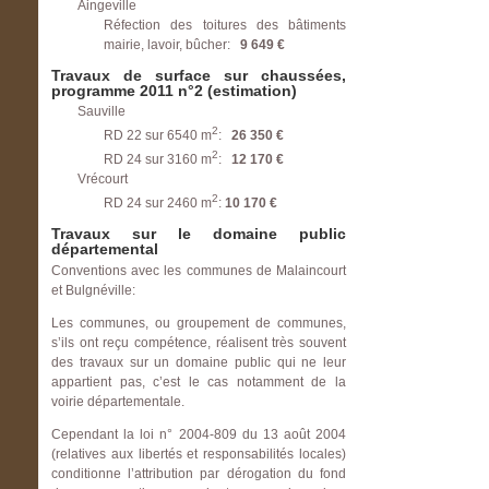
Aingeville
Réfection des toitures des bâtiments
mairie, lavoir, bûcher:
9 649 €
Travaux de surface sur chaussées,
programme 2011 n°2 (estimation)
Sauville
2
RD 22 sur 6540 m
:
26 350 €
2
RD 24 sur 3160 m
:
12 170 €
Vrécourt
2
RD 24 sur 2460 m
:
10 170 €
Travaux sur le domaine public
départemental
Conventions avec les communes de Malaincourt
et Bulgnéville:
Les communes, ou groupement de communes,
s’ils ont reçu compétence, réalisent très souvent
des travaux sur un domaine public qui ne leur
appartient pas, c’est le cas notamment de la
voirie départementale.
Cependant la loi n° 2004-809 du 13 août 2004
(relatives aux libertés et responsabilités locales)
conditionne l’attribution par dérogation du fond