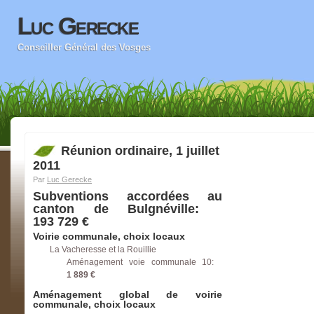
Luc Gerecke
Conseiller Général des Vosges
Réunion ordinaire, 1 juillet
2011
Par
Luc Gerecke
Subventions accordées au
canton de Bulgnéville:
193 729 €
Voirie communale, choix locaux
La Vacheresse et la Rouillie
Aménagement voie communale 10:
1 889 €
Aménagement global de voirie
communale, choix locaux