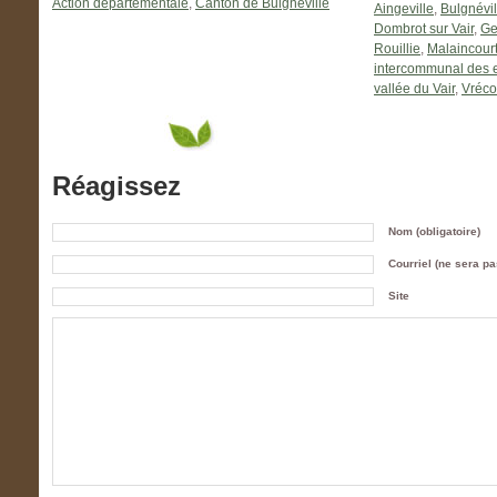
Action départementale
,
Canton de Bulgnéville
Aingeville
,
Bulgnévil
Dombrot sur Vair
,
Ge
Rouillie
,
Malaincour
intercommunal des e
vallée du Vair
,
Vréco
Réagissez
Nom (obligatoire)
Courriel (ne sera pas
Site