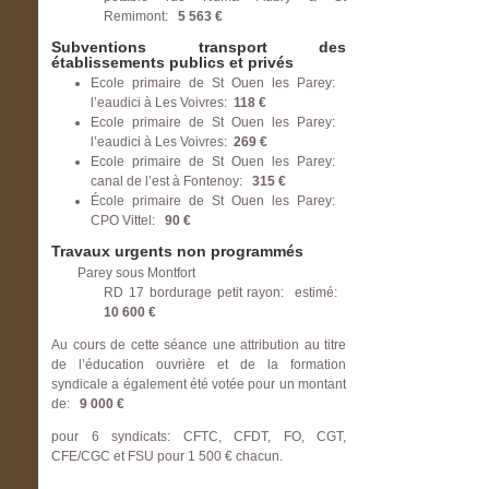
Remimont:
5 563 €
Subventions transport des
établissements publics et privés
Ecole primaire de St Ouen les Parey:
l’eaudici à Les Voivres:
118 €
Ecole primaire de St Ouen les Parey:
l’eaudici à Les Voivres:
269 €
Ecole primaire de St Ouen les Parey:
canal de l’est à Fontenoy:
315 €
École primaire de St Ouen les Parey:
CPO Vittel:
90 €
Travaux urgents non programmés
Parey sous Montfort
RD 17 bordurage petit rayon: estimé:
10 600 €
Au cours de cette séance une attribution au titre
de l’éducation ouvrière et de la formation
syndicale a également été votée pour un montant
de:
9 000 €
pour 6 syndicats: CFTC, CFDT, FO, CGT,
CFE/CGC et FSU pour 1 500 € chacun.