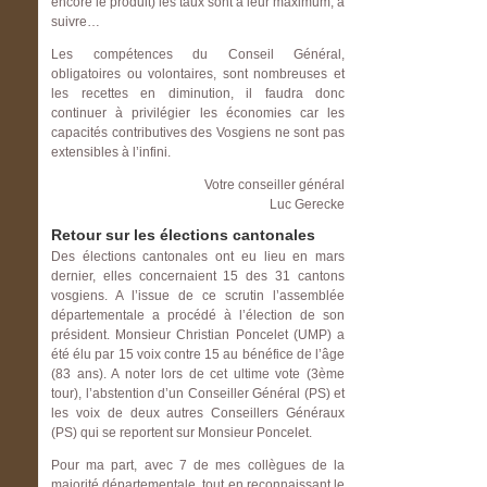
encore le produit) les taux sont à leur maximum, à
suivre…
Les compétences du Conseil Général,
obligatoires ou volontaires, sont nombreuses et
les recettes en diminution, il faudra donc
continuer à privilégier les économies car les
capacités contributives des Vosgiens ne sont pas
extensibles à l’infini.
Votre conseiller général
Luc Gerecke
Retour sur les élections cantonales
Des élections cantonales ont eu lieu en mars
dernier, elles concernaient 15 des 31 cantons
vosgiens. A l’issue de ce scrutin l’assemblée
départementale a procédé à l’élection de son
président. Monsieur Christian Poncelet (UMP) a
été élu par 15 voix contre 15 au bénéfice de l’âge
(83 ans). A noter lors de cet ultime vote (3ème
tour), l’abstention d’un Conseiller Général (PS) et
les voix de deux autres Conseillers Généraux
(PS) qui se reportent sur Monsieur Poncelet.
Pour ma part, avec 7 de mes collègues de la
majorité départementale, tout en reconnaissant le