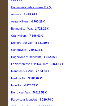
210.21 €
Communes défavorisées (397):
Aulnois:
8 499.24 €
Auzainvilliers:
4 700.29 €
Belmont sur Vair:
1 721.26 €
Crainvilliers:
7 396.03 €
Dombrot sur Vair:
5 141.69 €
Gendreville:
7 041.33 €
Hagnéville et Roncourt:
1 182.55 €
La Vacheresse et la Rouillie:
3 341.17 €
Mandres sur Vair:
7 164.06 €
Médonville:
3 508.62 €
Morville:
4 825.21 €
Norroy sur Vair:
5 013.52 €
Parey sous Montfort:
9 239.74 €