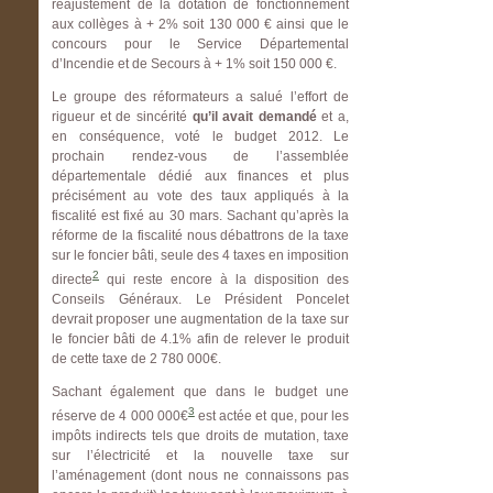
réajustement de la dotation de fonctionnement
aux collèges à + 2% soit 130 000 € ainsi que le
concours pour le Service Départemental
d’Incendie et de Secours à + 1% soit 150 000 €.
Le groupe des réformateurs a salué l’effort de
rigueur et de sincérité
qu’il avait demandé
et a,
en conséquence, voté le budget 2012. Le
prochain rendez-vous de l’assemblée
départementale dédié aux finances et plus
précisément au vote des taux appliqués à la
fiscalité est fixé au 30 mars. Sachant qu’après la
réforme de la fiscalité nous débattrons de la taxe
sur le foncier bâti, seule des 4 taxes en imposition
2
directe
qui reste encore à la disposition des
Conseils Généraux. Le Président Poncelet
devrait proposer une augmentation de la taxe sur
le foncier bâti de 4.1% afin de relever le produit
de cette taxe de 2 780 000€.
Sachant également que dans le budget une
3
réserve de 4 000 000€
est actée et que, pour les
impôts indirects tels que droits de mutation, taxe
sur l’électricité et la nouvelle taxe sur
l’aménagement (dont nous ne connaissons pas