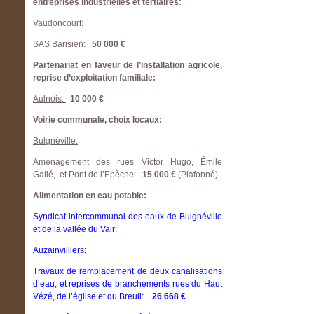
entreprises industrielles et tertiaires:
Vaudoncourt:
SAS Barisien:
50 000 €
Partenariat en faveur de l’installation agricole,
reprise d’exploitation familiale:
Aulnois:
10 000 €
Voirie communale, choix locaux:
Bulgnéville:
Aménagement des rues Victor Hugo, Émile
Gallé, et Pont de l’Epèche:
15 000 €
(Plafonné)
Alimentation en eau potable:
Syndicat intercommunal des eaux de Bulgnéville
et de la vallée du Vair:
Auzainvilliers:
Travaux de remplacement de deux canalisations
d’eau, et reprises de branchements rues du Haut
Vézé, de l’église et du Breuil:
26 668 €