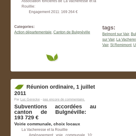
Association foncières de La Vacheresse et la
Rouillie:
Engagement 2011: 169 264 €
Categories:
tags:
Action départementale
,
Canton de Bulgnéville
Belmont sur Vair
,
Bul
sur Vair
,
La Vacheres
Vair
,
St Remimont
,
U
Réunion ordinaire, 1 juillet
2011
Par
Luc Gerecke
-
pas encore de commentaire.
Subventions accordées au
canton de Bulgnéville:
193 729 €
Voirie communale, choix locaux
La Vacheresse et la Rouillie
Aménagement voie communale 10: