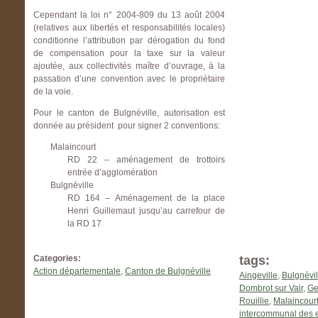
Cependant la loi n° 2004-809 du 13 août 2004
(relatives aux libertés et responsabilités locales)
conditionne l’attribution par dérogation du fond
de compensation pour la taxe sur la valeur
ajoutée, aux collectivités maître d’ouvrage, à la
passation d’une convention avec le propriétaire
de la voie.
Pour le canton de Bulgnéville, autorisation est
donnée au président pour signer 2 conventions:
Malaincourt
RD 22 – aménagement de trottoirs
entrée d’agglomération
Bulgnéville
RD 164 – Aménagement de la place
Henri Guillemaut jusqu’au carrefour de
la RD 17
Categories:
tags:
Action départementale
,
Canton de Bulgnéville
Aingeville
,
Bulgnévil
Dombrot sur Vair
,
Ge
Rouillie
,
Malaincour
intercommunal des e