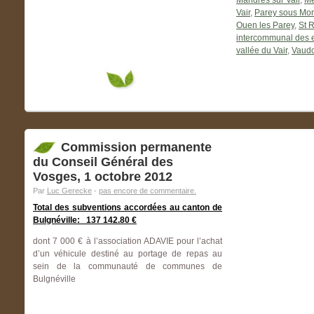
Mandres sur Vair
,
Mé
Vair
,
Parey sous Mon
Ouen les Parey
,
St 
intercommunal des e
vallée du Vair
,
Vaudo
Commission permanente
du Conseil Général des
Vosges, 1 octobre 2012
Par
Luc Gerecke
-
pas encore de commentaire.
Total des subventions accordées au canton de
Bulgnéville: 137 142.80 €
dont 7 000 € à l’association ADAVIE pour l’achat
d’un véhicule destiné au portage de repas au
sein de la communauté de communes de
Bulgnéville