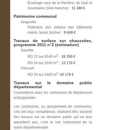
Éclairage rues de la Perrière, du Gué et
Goutelaine (1ère tranche):
11 388 €
Patrimoine communal
Aingeville
Réfection des toitures des bâtiments
mairie, lavoir, bûcher:
9 649 €
Travaux de surface sur chaussées,
programme 2011 n°2 (estimation)
Sauville
2
RD 22 sur 6540 m
:
26 350 €
2
RD 24 sur 3160 m
:
12 170 €
Vrécourt
2
RD 24 sur 2460 m
:
10 170 €
Travaux sur le domaine public
départemental
Conventions avec les communes de Malaincourt
et Bulgnéville:
Les communes, ou groupement de communes,
s’ils ont reçu compétence, réalisent très souvent
des travaux sur un domaine public qui ne leur
appartient pas, c’est le cas notamment de la
voirie départementale.