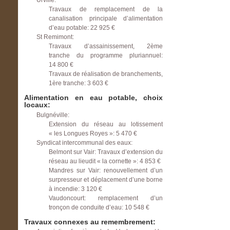
Urville:
Travaux de remplacement de la
canalisation principale d’alimentation
d’eau potable: 22 925 €
St Remimont:
Travaux d’assainissement, 2ème
tranche du programme pluriannuel:
14 800 €
Travaux de réalisation de branchements,
1ère tranche: 3 603 €
Alimentation en eau potable, choix
locaux:
Bulgnéville:
Extension du réseau au lotissement
« les Longues Royes »: 5 470 €
Syndicat intercommunal des eaux:
Belmont sur Vair: Travaux d’extension du
réseau au lieudit « la cornette »: 4 853 €
Mandres sur Vair: renouvellement d’un
surpresseur et déplacement d’une borne
à incendie: 3 120 €
Vaudoncourt: remplacement d’un
tronçon de conduite d’eau: 10 548 €
Travaux connexes au remembrement: