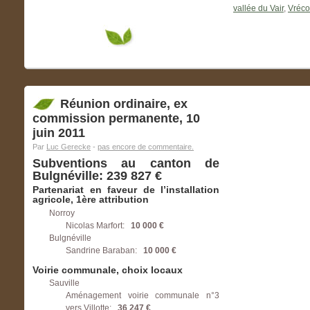
vallée du Vair
,
Vréco
Réunion ordinaire, ex
commission permanente, 10
juin 2011
Par
Luc Gerecke
-
pas encore de commentaire.
Subventions au canton de
Bulgnéville: 239 827 €
Partenariat en faveur de l’installation
agricole, 1ère attribution
Norroy
Nicolas Marfort:
10 000 €
Bulgnéville
Sandrine Baraban:
10 000 €
Voirie communale, choix locaux
Sauville
Aménagement voirie communale n°3
vers Villotte:
36 247 €