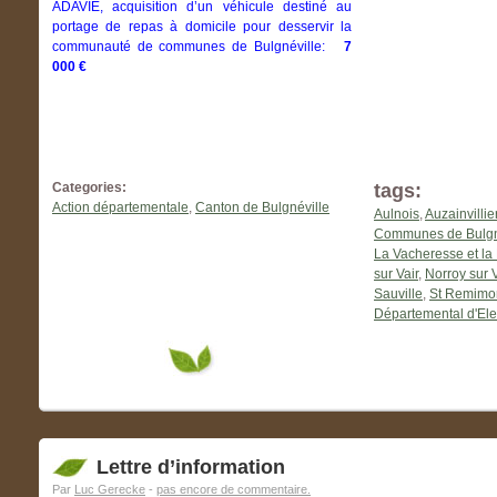
ADAVIE, acquisition d’un véhicule destiné au
portage de repas à domicile pour desservir la
communauté de communes de Bulgnéville:
7
000 €
Categories:
tags:
Action départementale
,
Canton de Bulgnéville
Aulnois
,
Auzainvillie
Communes de Bulgn
La Vacheresse et la 
sur Vair
,
Norroy sur V
Sauville
,
St Remimo
Départemental d'Ele
Lettre d’information
Par
Luc Gerecke
-
pas encore de commentaire.