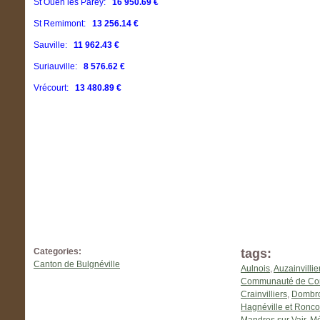
St Ouen les Parey:
16 950.69 €
St Remimont:
13 256.14 €
Sauville:
11 962.43 €
Suriauville:
8 576.62 €
Vrécourt:
13 480.89 €
Categories:
tags:
Canton de Bulgnéville
Aulnois
,
Auzainvillie
Communauté de Com
Crainvilliers
,
Dombrot
Hagnéville et Ronco