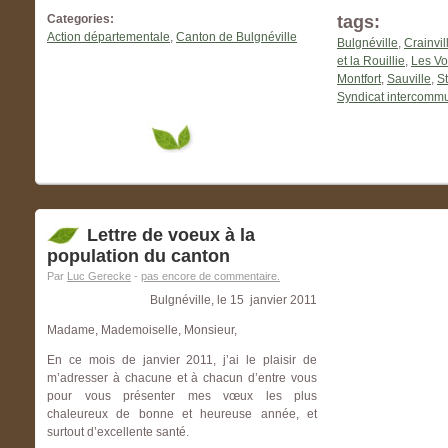
Categories:
tags:
Action départementale
,
Canton de Bulgnéville
Bulgnéville
,
Crainvil
et la Rouillie
,
Les Vo
Montfort
,
Sauville
,
S
Syndicat intercommu
Lettre de voeux à la
population du canton
Par
Luc Gerecke
-
pas encore de commentaire.
Bulgnéville, le 15 janvier 2011
Madame, Mademoiselle, Monsieur,
En ce mois de janvier 2011, j’ai le plaisir de
m’adresser à chacune et à chacun d’entre vous
pour vous présenter mes vœux les plus
chaleureux de bonne et heureuse année, et
surtout d’excellente santé.