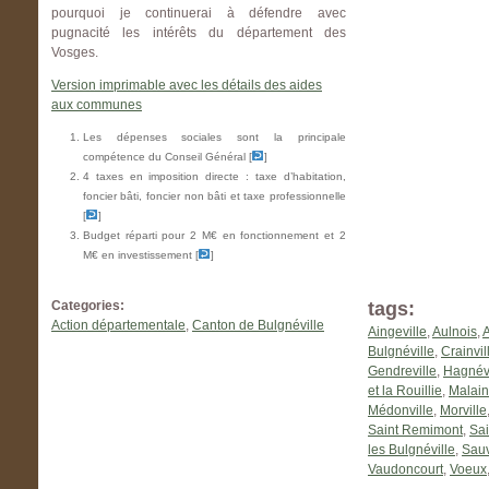
pourquoi je continuerai à défendre avec
pugnacité les intérêts du département des
Vosges.
Version imprimable avec les détails des aides
aux communes
Les dépenses sociales sont la principale
compétence du Conseil Général [
]
4 taxes en imposition directe : taxe d’habitation,
foncier bâti, foncier non bâti et taxe professionnelle
[
]
Budget réparti pour 2 M€ en fonctionnement et 2
M€ en investissement [
]
Categories:
tags:
Action départementale
,
Canton de Bulgnéville
Aingeville
,
Aulnois
,
A
Bulgnéville
,
Crainvil
Gendreville
,
Hagnévi
et la Rouillie
,
Malain
Médonville
,
Morville
Saint Remimont
,
Sai
les Bulgnéville
,
Sauv
Vaudoncourt
,
Voeux