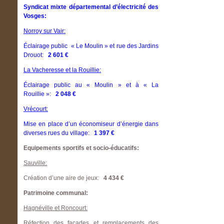
Syndicat mixte départemental d’électricité des
Vosges:
Norroy sur Vair:
Éclairage public « Le Moulin » et rue des Jardins
Drouot:
2 601 €
La Vacheresse et la Rouillie:
Éclairage public au « Moulin » et à « La
Rouillie »:
2 048 €
Vrécourt:
Mise en place d’un économiseur d’énergie dans
diverses rues du village:
1 397 €
Equipements sportifs et socio-éducatifs:
Sauville:
Création d’une aire de jeux:
4 434 €
Patrimoine communal:
Hagnéville et Roncourt:
Réfection des façades et remplacements des