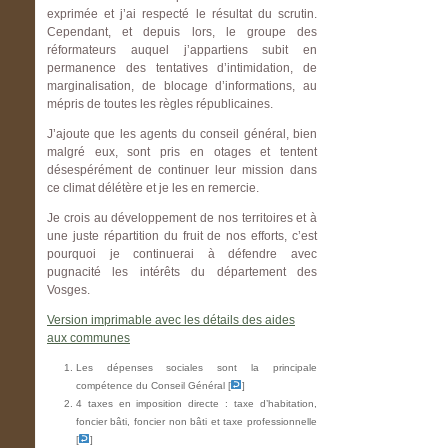
exprimée et j’ai respecté le résultat du scrutin.
Cependant, et depuis lors, le groupe des
réformateurs auquel j’appartiens subit en
permanence des tentatives d’intimidation, de
marginalisation, de blocage d’informations, au
mépris de toutes les règles républicaines.
J’ajoute que les agents du conseil général, bien
malgré eux, sont pris en otages et tentent
désespérément de continuer leur mission dans
ce climat délétère et je les en remercie.
Je crois au développement de nos territoires et à
une juste répartition du fruit de nos efforts, c’est
pourquoi je continuerai à défendre avec
pugnacité les intérêts du département des
Vosges.
Version imprimable avec les détails des aides
aux communes
Les dépenses sociales sont la principale
compétence du Conseil Général [
]
4 taxes en imposition directe : taxe d’habitation,
foncier bâti, foncier non bâti et taxe professionnelle
[
]