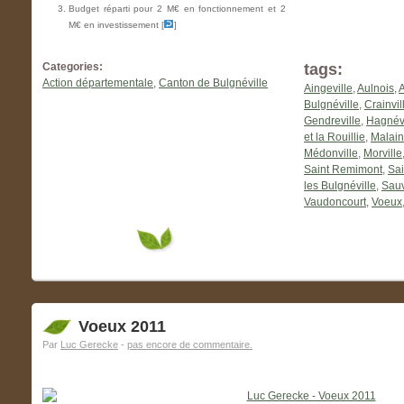
Budget réparti pour 2 M€ en fonctionnement et 2
M€ en investissement [
]
Categories:
tags:
Action départementale
,
Canton de Bulgnéville
Aingeville
,
Aulnois
,
A
Bulgnéville
,
Crainvil
Gendreville
,
Hagnévi
et la Rouillie
,
Malain
Médonville
,
Morville
Saint Remimont
,
Sai
les Bulgnéville
,
Sauv
Vaudoncourt
,
Voeux
Voeux 2011
Par
Luc Gerecke
-
pas encore de commentaire.