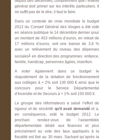
depuis des décennies, comprennent que l’!intérêt
général doit primer sur les intérêts particuliers. Il
ne suffit pas de le dire, il faut le faire.
Dans un contexte de crise mondiale le budget
2012 du Conseil Général des Vosges a été voté
en séance publique le 14 décembre dernier pour
un montant de 453 millions d’euros, en retrait de
17 millions d’euros, soit une baisse de 3,6 %
avec un relèvement du niveau des dépenses
1
sociales
en direction des programmes: enfance,
famille, handicap, personnes âgées, insertion.
A noter également dans ce budget le
réajustement de la dotation de fonctionnement
aux collèges à + 2% soit 130 000 € ainsi que le
concours pour le Service Départemental
d’Incendie et de Secours à + 1% soit 150 000 €.
Le groupe des réformateurs a salué l’effort de
rigueur et de sincérité
qu’il avait demandé
et a,
en conséquence, voté le budget 2012. Le
prochain rendez-vous de l’assemblée
départementale dédié aux finances et plus
précisément au vote des taux appliqués à la
fiscalité est fixé au 30 mars. Sachant qu’après la