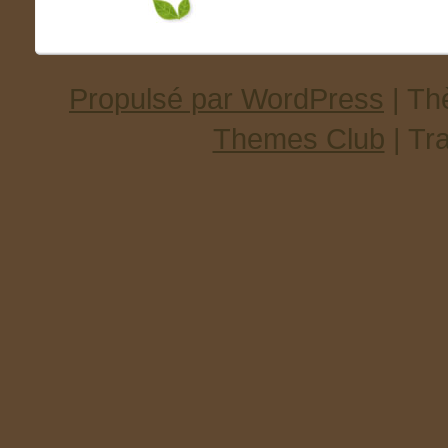
Propulsé par WordPress
| T
Themes Club
| Tr