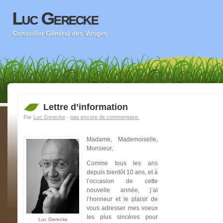
Luc Gerecke
Conseiller Général des Vosges
Lettre d’information
Par
Luc Gerecke
-
pas encore de commentaire.
Madame, Mademoiselle,
Monsieur,
Comme tous les ans
depuis bientôt 10 ans, et à
l’occasion de cette
nouvelle année, j’ai
l’honneur et le plaisir de
vous adresser mes voeux
les plus sincères pour
Luc Gerecke