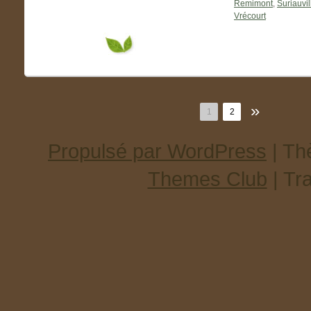
Remimont
,
Suriauvil
Vrécourt
»
1
2
Propulsé par WordPress
| T
Themes Club
| Tr