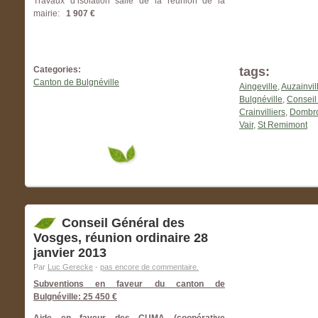
Travaux d’isolation salle de la réunion de la
mairie:
1 907 €
Categories:
tags:
Canton de Bulgnéville
Aingeville
,
Auzainvil
Bulgnéville
,
Conseil
Crainvilliers
,
Dombrot
Vair
,
St Remimont
Conseil Général des
Vosges, réunion ordinaire 28
janvier 2013
Par
Luc Gerecke
-
pas encore de commentaire.
Subventions en faveur du canton de
Bulgnéville: 25 450 €