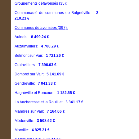
Groupements défavorisés (35):
Communauté de communes de Bulgnéville:
2
210.21 €
Communes défavorisées (397):
Aulnois:
8 499.24 €
Auzainvilliers:
4 700.29 €
Belmont sur Vair:
1 721.26 €
Crainvilliers:
7 396.03 €
Dombrot sur Vair:
5 141.69 €
Gendreville:
7 041.33 €
Hagnéville et Roncourt:
1 182.55 €
La Vacheresse et la Rouillie:
3 341.17 €
Mandres sur Vair:
7 164.06 €
Médonville:
3 508.62 €
Morville:
4 825.21 €