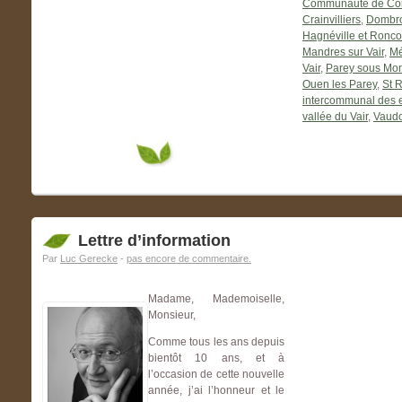
Communauté de Com
Crainvilliers
,
Dombrot
Hagnéville et Ronco
Mandres sur Vair
,
Mé
Vair
,
Parey sous Mon
Ouen les Parey
,
St 
intercommunal des e
vallée du Vair
,
Vaudo
Lettre d’information
Par
Luc Gerecke
-
pas encore de commentaire.
Madame, Mademoiselle,
Monsieur,
Comme tous les ans depuis
bientôt 10 ans, et à
l’occasion de cette nouvelle
année, j’ai l’honneur et le