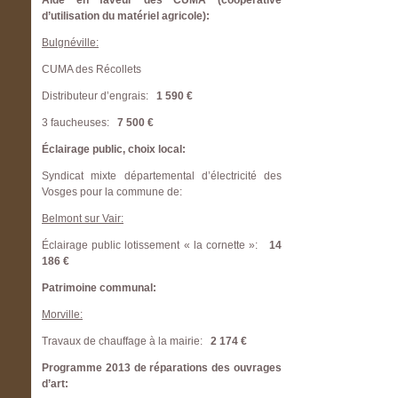
Aide en faveur des CUMA (coopérative
d’utilisation du matériel agricole):
Bulgnéville:
CUMA des Récollets
Distributeur d’engrais:
1 590 €
3 faucheuses:
7 500 €
Éclairage public, choix local:
Syndicat mixte départemental d’électricité des
Vosges pour la commune de:
Belmont sur Vair:
Éclairage public lotissement « la cornette »:
14
186 €
Patrimoine communal:
Morville:
Travaux de chauffage à la mairie:
2 174 €
Programme 2013 de réparations des ouvrages
d’art: