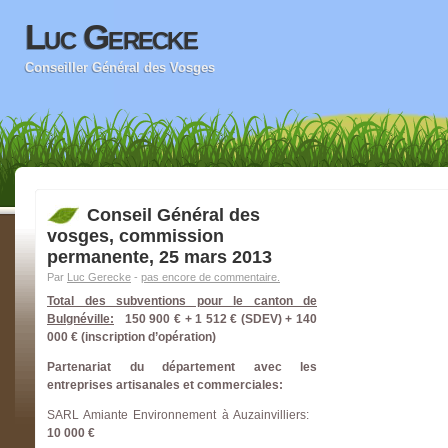
Luc Gerecke
Conseiller Général des Vosges
Conseil Général des
vosges, commission
permanente, 25 mars 2013
Par
Luc Gerecke
-
pas encore de commentaire.
Total des subventions pour le canton de
Bulgnéville:
150 900 € + 1 512 € (SDEV) + 140
000 € (inscription d’opération)
Partenariat du département avec les
entreprises artisanales et commerciales:
SARL Amiante Environnement à Auzainvilliers:
10 000 €