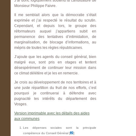
J’ai donc logiquement soutenu la candidature de
Monsieur Philippe Faivre.
Il me semblait alors que la démocratie s’était
exprimée et j’ai respecté le résultat du scrutin.
Cependant, et depuis lors, le groupe des
réformateurs auquel j’appartiens subit en
permanence des tentatives d’intimidation, de
marginalisation, de blocage d’informations, au
mépris de toutes les règles républicaines.
J’ajoute que les agents du conseil général, bien
malgré eux, sont pris en otages et tentent
désespérément de continuer leur mission dans
ce climat délétère et je les en remercie.
Je crois au développement de nos territoires et à
une juste répartition du fruit de nos efforts, c’est
pourquoi je continuerai à défendre avec
pugnacité les intérêts du département des
Vosges.
Version imprimable avec les détails des aides
aux communes
Les dépenses sociales sont la principale
compétence du Conseil Général [
]