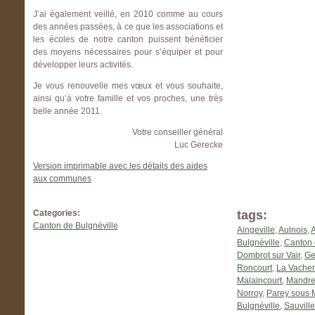
J’ai également veillé, en 2010 comme au cours
des années passées, à ce que les associations et
les écoles de notre canton puissent bénéficier
des moyens nécessaires pour s’équiper et pour
développer leurs activités.
Je vous renouvelle mes vœux et vous souhaite,
ainsi qu’à votre famille et vos proches, une très
belle année 2011.
Votre conseiller général
Luc Gerecke
Version imprimable avec les détails des aides
aux communes
Categories:
tags:
Canton de Bulgnéville
Aingeville
,
Aulnois
,
A
Bulgnéville
,
Canton 
Dombrot sur Vair
,
Ge
Roncourt
,
La Vachere
Malaincourt
,
Mandres
Norroy
,
Parey sous M
Bulgnéville
,
Sauville