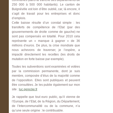
communes (dans la tranche des départements de
250 000 à 500 000 habitants). Le canton de
Bulgnéville est loin d’être oublié, car, là encore, il
s’agit de travail pour les entreprises et donc
d’emplois.
Cette baisse résulte d’un constat simple : les
transferts de compétence de l’Etat (par des
gouvernements de droite comme de gauche) ne
sont pas compensés en totalité. Pour 2010 cela
représente un « manque à gagner » de 36
millions d’euros. De plus, la crise mondiale que
nous achevons de traverser, je l’espère, a
impacté directement les recettes (les droits de
mutation en forte baisse par exemple).
Toutes les subventions sont examinées et votées
par la commission permanente, dont je suis
membre, composée d’élus de la majorité comme
de l’opposition. Elles sont publiques et peuvent
être consultées. Je les publie également sur mon
site :
luc.gerecke.fr
Je rappelle que tout euro public, qu’il vienne de
l’Europe, de l’Etat, de la Région, du Département,
de l’Intercommunalité ou de la commune, n’a
qu’une seule origine : le contribuable.