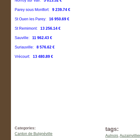
Norroy sur Vair:
5 013.52 €
Parey sous Montfort:
9 239.74 €
St Ouen les Parey:
16 950.69 €
St Remimont:
13 256.14 €
Sauville:
11 962.43 €
Suriauville:
8 576.62 €
Vrécourt:
13 480.89 €
Categories:
tags:
Canton de Bulgnéville
Aulnois
,
Auzainvillie