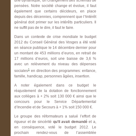
une dynamique, un changement des schémas de
pensées. Notre société change et évolue, il faut
également que certains décideurs, en place
depuis des décennies, comprennent que l’!intérêt
général doit primer sur les intérêts particuliers. Il
ne suffit pas de le dire, il faut le faire.
Dans un contexte de crise mondiale le budget
2012 du Conseil Général des Vosges a été voté
en séance publique le 14 décembre dernier pour
un montant de 453 millions d’euros, en retrait de
17 millions d’euros, soit une baisse de 3,6 %
avec un relèvement du niveau des dépenses
1
sociales
en direction des programmes: enfance,
famille, handicap, personnes âgées, insertion.
A noter également dans ce budget le
réajustement de la dotation de fonctionnement
aux collèges à + 2% soit 130 000 € ainsi que le
concours pour le Service Départemental
d’Incendie et de Secours à + 1% soit 150 000 €.
Le groupe des réformateurs a salué l’effort de
rigueur et de sincérité
qu’il avait demandé
et a,
en conséquence, voté le budget 2012. Le
prochain rendez-vous de l’assemblée