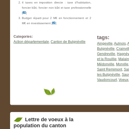
4 taxes en imposition directe : taxe d’habitation,
foncier bâti, foncier non bâti et taxe professionnelle
[
]
Budget réparti pour 2 M€ en fonctionnement et 2
M€ en investissement [
]
Categories:
tags:
Action départementale
,
Canton de Bulgnéville
Aingeville
,
Aulnois
,
A
Bulgnéville
,
Crainvil
Gendreville
,
Hagnévi
et la Rouillie
,
Malain
Médonville
,
Morville
Saint Remimont
,
Sai
les Bulgnéville
,
Sauv
Vaudoncourt
,
Voeux
Lettre de voeux à la
population du canton